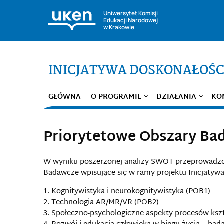
Uniwersytet Komisji
Edukacji Narodowej
w Krakowie
INICJATYWA DOSKONAŁOŚC
GŁÓWNA
O PROGRAMIE
DZIAŁANIA
KO
Priorytetowe Obszary Ba
W wyniku poszerzonej analizy SWOT przeprowadzon
Badawcze wpisujące się w ramy projektu Inicjatyw
Kognitywistyka i neurokognitywistyka (POB1)
Technologia AR/MR/VR (POB2)
Społeczno-psychologiczne aspekty procesów kszt