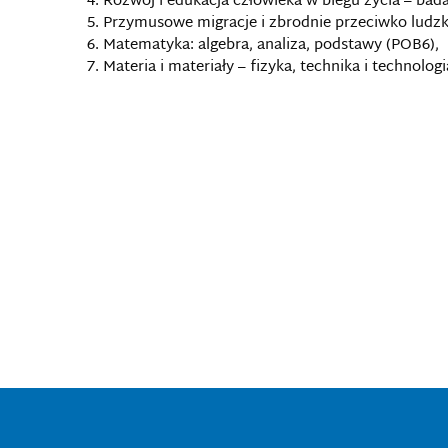
Rozwój i edukacja człowieka w biegu życia – bad
Przymusowe migracje i zbrodnie przeciwko ludzk
Matematyka: algebra, analiza, podstawy (POB6),
Materia i materiały – fizyka, technika i technolog