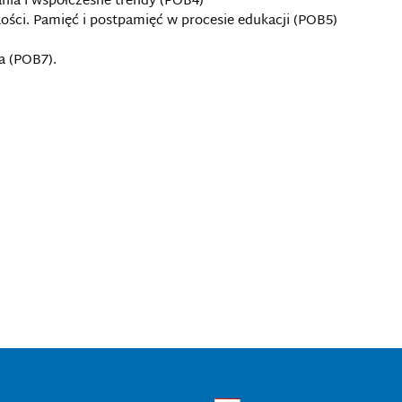
ania i współczesne trendy (POB4)
ości. Pamięć i postpamięć w procesie edukacji (POB5)
ia (POB7).