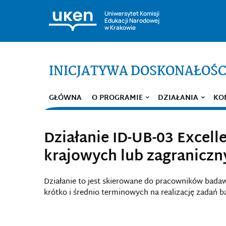
Uniwersytet Komisji
Edukacji Narodowej
w Krakowie
INICJATYWA DOSKONAŁOŚC
GŁÓWNA
O PROGRAMIE
DZIAŁANIA
KO
Działanie ID-UB-03 Excell
krajowych lub zagraniczny
Działanie to jest skierowane do pracowników badaw
krótko i średnio terminowych na realizację zadań